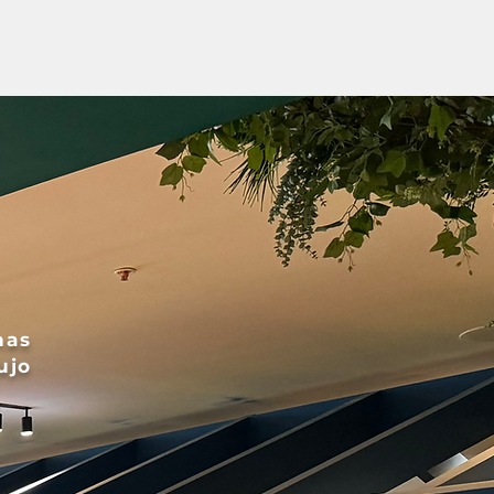
nas
ujo