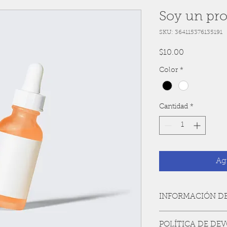
Soy un pr
SKU: 364115376135191
Precio
$10.00
Color
*
Cantidad
*
Agr
INFORMACIÓN D
Soy la descripción d
POLÍTICA DE DE
para agregar detalle