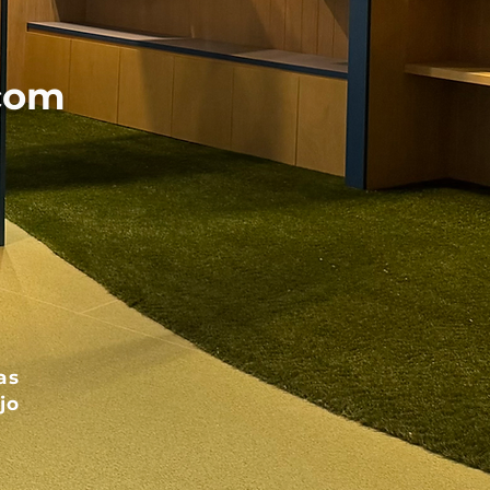
com
as
jo