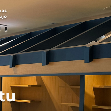
nas
ujo
tu