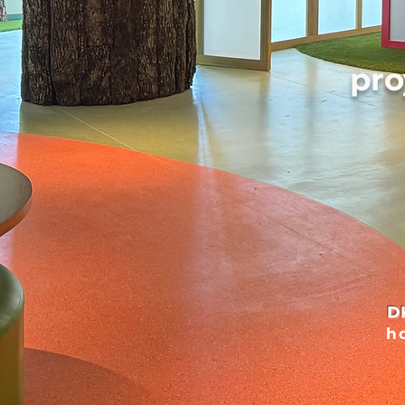
pr
D
ho